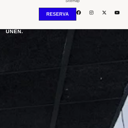
Sitemap
RESERVA
DONDE EL
DEPORTE
Y LA
SALUD.
NOS
UNEN.